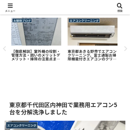
メニュー
検索
お掃除ブログ
エアコンクリーニング
エ
？お
【徹底解説】室外機の役割・
東京都あきる野市でエアコン
【
をプ
管理方法・囲いのメリットデ
クリーニング。富士通製お掃
コ
メリット・掃除の注意点まで
除機能付きエアコンのクリー
い
｜エアコンクリーニングは株
ニング。水漏れ不具合も解決
処
式会社CLEAN PLUS ONEへ！
◎
東京都千代田区内神田で業務用エアコン5
台を分解洗浄しました
エアコンクリーニング