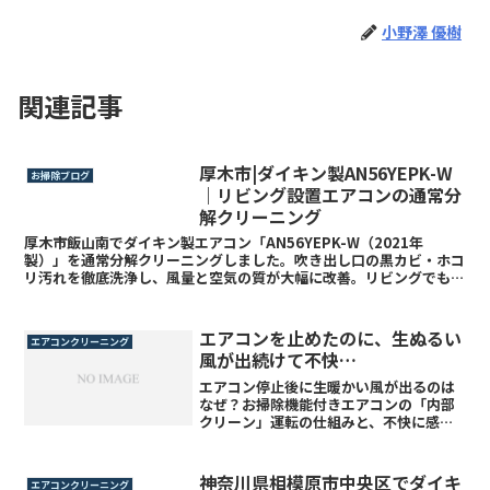
小野澤 優樹
関連記事
厚木市|ダイキン製AN56YEPK-W
お掃除ブログ
｜リビング設置エアコンの通常分
解クリーニング
厚木市飯山南でダイキン製エアコン「AN56YEPK-W（2021年
製）」を通常分解クリーニングしました。吹き出し口の黒カビ・ホコ
リ汚れを徹底洗浄し、風量と空気の質が大幅に改善。リビングでも快
適な空気環境を取り戻しました。
エアコンを止めたのに、生ぬるい
エアコンクリーニング
風が出続けて不快…
エアコン停止後に生暖かい風が出るのは
なぜ？お掃除機能付きエアコンの「内部
クリーン」運転の仕組みと、不快に感じ
る理由・止め方・対処法をわかりやすく
解説。臭いやカビが気になる方への対策
も紹介。
神奈川県相模原市中央区でダイキ
エアコンクリーニング