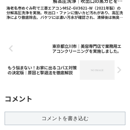
解高圧洗浄｜吹出口の黒カビを徹
底除去
海老名市めぐみ町で三菱エアコンMSZ-GV3621-W（2021年製）の
分解高圧洗浄を実施。吹出口・ファンに強いカビ汚れがあり、高圧洗
浄により徹底除去。バケツには濃い汚水が確認され、清掃後は無臭で
清潔な状態に。
東京都立川市｜美容専門店で業務用エ
アコンクリーニングを実施しました。
もう悩まない！お家に出るコバエ対策
の決定版｜原因と撃退法を徹底解説
コメント
コメントを書き込む