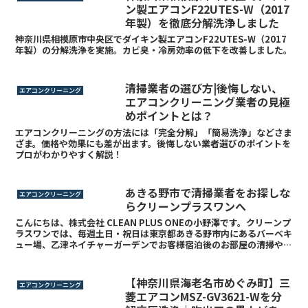
ン製エアコンF22UTES-W（2017
年製）を徹底分解洗浄しました
神奈川県相模原市中央区でダイキン製エアコンF22UTES-W（2017
年製）の分解洗浄を実施。カビ臭・冷房効率の低下を改善しました。
清掃業者の選び方|後悔しない、
エアコンクリーニング
エアコンクリーニング業者の見極
めポイントとは？
エアコンクリーニングの方法には「完全分解」「簡易洗浄」などさま
ざま。価格や効果にも差が出ます。後悔しない業者選びのポイントを
プロがわかりやすく解説！
あきる野市で清掃業者をお探しな
エアコンクリーニング
らクリーンプラスワンへ
こんにちは、株式会社 CLEAN PLUS ONEの小野澤です。クリーンプ
ラスワンでは、毎週土日・祝日は東京都あきる野市内にあるバーベキ
ュー場、乙津ネイチャーガーデンでお客様宿泊後のお部屋の清掃や、
バーベキュー後の清掃なども行っております。...
【神奈川県海老名市めぐみ町】三
エアコンクリーニング
菱エアコンMSZ-GV3621-Wを分