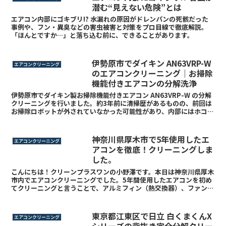
潜む“見えない危険”とは
エアコン内部にゴキブリ!? 水漏れの原因がドレンパンの死骸だった
事例や、フン・異臭などの害虫被害と対策をプロ目線で徹底解説。
「ほんとですか…」と落ち込む前に、できることがあります。
伊勢原市でダイキン AN63VRP-W
エアコンクリーニング
のエアコンクリーニング｜お掃除
機能付きエアコンの分解洗浄
伊勢原市でダイキン製お掃除機能付きエアコン AN63VRP-W の分解
クリーニングを行いました。約3年前に清掃歴があるものの、前回は
お掃除ロボットが外されていなかった可能性があり、内部にはホコリ
やカビ汚れが残っていました。クリーンプラスワンでは通常分解だけ
でなく、完全分解・背抜き完全分解にも対応しています。
神奈川県厚木市で5年使用したエ
エアコンクリーニング
アコンを徹底！クリーニングしま
した。
こんにちは！クリーンプラスワンの小野澤です。本日は神奈川県厚木
市内でエアコンクリーニングでした。5年間使用したエアコンを初め
てクリーニングと言うことで、アルミフィン（熱交換器）、ファン、
ルーバーなどのパーツ類も汚れてしまっていました。エアコ...
東京都江東区で日立 白くまくんX
エアコンクリーニング
シリーズの背抜き完全分解クリー