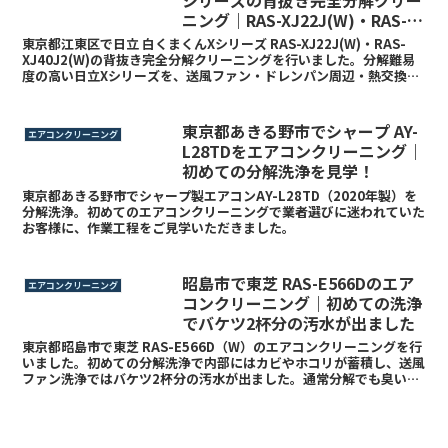
ニング｜RAS-XJ22J(W)・RAS-
XJ40J2(W)
東京都江東区で日立 白くまくんXシリーズ RAS-XJ22J(W)・RAS-
XJ40J2(W)の背抜き完全分解クリーニングを行いました。分解難易
度の高い日立Xシリーズを、送風ファン・ドレンパン周辺・熱交換器
奥まで徹底洗浄。凍結洗浄やステンレスクリーン搭載機でも内部に残
るカビ汚れに対応しました。
東京都あきる野市でシャープ AY-
エアコンクリーニング
L28TDをエアコンクリーニング｜
初めての分解洗浄を見学！
東京都あきる野市でシャープ製エアコンAY-L28TD（2020年製）を
分解洗浄。初めてのエアコンクリーニングで業者選びに迷われていた
お客様に、作業工程をご見学いただきました。
昭島市で東芝 RAS-E566Dのエア
エアコンクリーニング
コンクリーニング｜初めての洗浄
でバケツ2杯分の汚水が出ました
東京都昭島市で東芝 RAS-E566D（W）のエアコンクリーニングを行
いました。初めての分解洗浄で内部にはカビやホコリが蓄積し、送風
ファン洗浄ではバケツ2杯分の汚水が出ました。通常分解でも臭いが
すっきり改善した施工事例です。