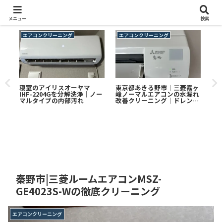
メニュー
検索
エアコンクリーニング
エアコンクリーニング
エ
寝室のアイリスオーヤマ
東京都あきる野市｜三菱霧ヶ
厚
設置
IHF-2204Gを分解洗浄｜ノー
峰ノーマルエアコンの水漏れ
き
ーニ
マルタイプの内部汚れ
改善クリーニング｜ドレン詰
HM
まりによる漏水トラブルを完
製
全解消
グ
秦野市|三菱ルームエアコンMSZ-
GE4023S-Wの徹底クリーニング
エアコンクリーニング