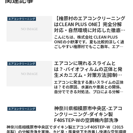
【檜原村のエアコンクリーニング
エアコンクリーニング
はCLEAN PLUS ONE】完全分解
対応・自然環境に対応した徹底洗
浄！
こんにちは、株式会社 CLEAN PLUS
ONEの小野澤です。夏も比較的涼しく過
ごしやすい檜原村でもここ数年、エアコ
ンを新規取り付けする方が増えました。
「エアコンの効きが悪い」「ニオイがす
る」など、お困りではありませんか？自
エアコンに現れるスライムと
エアコンクリーニング
然豊かな地域な...
は？-バイオフィルムの正体と発
生メカニズム・対策方法|抑制剤
施工可
エアコンに発生する黒いスライムの正体
は？その原因、水漏れや悪臭との関係、
自分でできる対処法、プロによる分解洗
浄、再発を防ぐための予防策まで徹底解
説。健康被害を防ぎ、快適な室内環境を
保つための情報をまとめました。
神奈川県相模原市中央区-エアコ
エアコンクリーニング
ンクリーニング-ダイキン製
F40STEP-Wの空調機内部洗浄
神奈川県相模原市中央区でダイキン製エアコンF40STEP-W（2015
年製）の分解洗浄を実施。カビ臭・風量低下を改善し快適な空気環境