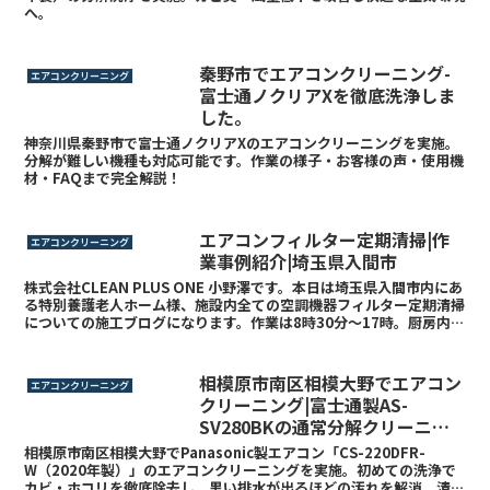
へ。
秦野市でエアコンクリーニング-
エアコンクリーニング
富士通ノクリアXを徹底洗浄しま
した。
神奈川県秦野市で富士通ノクリアXのエアコンクリーニングを実施。
分解が難しい機種も対応可能です。作業の様子・お客様の声・使用機
材・FAQまで完全解説！
エアコンフィルター定期清掃|作
エアコンクリーニング
業事例紹介|埼玉県入間市
株式会社CLEAN PLUS ONE 小野澤です。本日は埼玉県入間市内にあ
る特別養護老人ホーム様、施設内全ての空調機器フィルター定期清掃
についての施工ブログになります。作業は8時30分〜17時。厨房内フ
ィルターも含め、約200台のエアコンフ...
相模原市南区相模大野でエアコン
エアコンクリーニング
クリーニング|富士通製AS-
SV280BKの通常分解クリーニン
グ【2020年製・nocriaシリー
相模原市南区相模大野でPanasonic製エアコン「CS-220DFR-
ズ】
W（2020年製）」のエアコンクリーニングを実施。初めての洗浄で
カビ・ホコリを徹底除去し、黒い排水が出るほどの汚れを解消。清潔