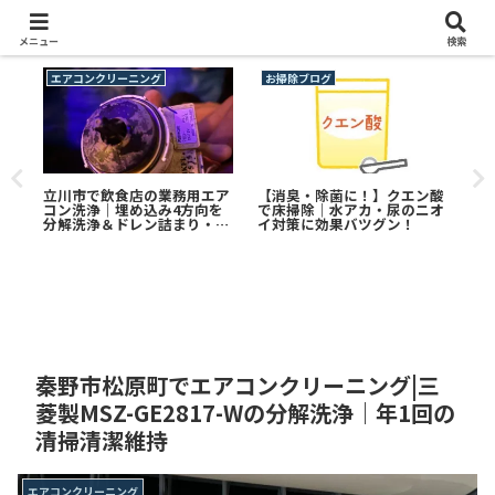
メニュー
検索
エアコンクリーニング
お掃除ブログ
エ
リー
立川市で飲食店の業務用エア
【消臭・除菌に！】クエン酸
海
-
コン洗浄｜埋め込み4方向を
で床掃除｜水アカ・尿のニオ
ー
出口
分解洗浄＆ドレン詰まり・傾
イ対策に効果バツグン！
｜日
き補正も実施
掃
秦野市松原町でエアコンクリーニング|三
菱製MSZ-GE2817-Wの分解洗浄｜年1回の
清掃清潔維持
エアコンクリーニング