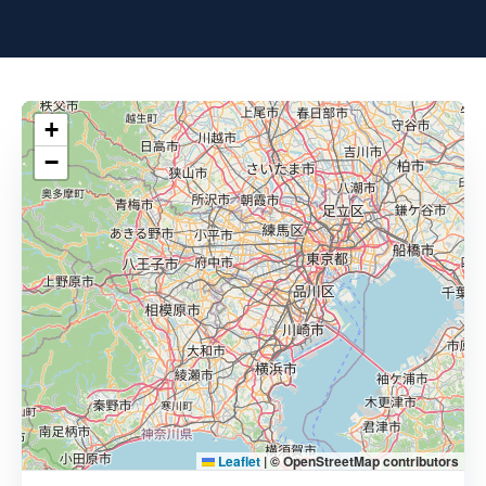
+
−
Leaflet
|
© OpenStreetMap contributors