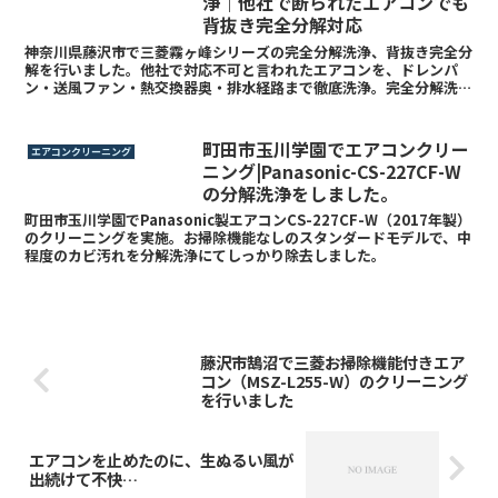
浄｜他社で断られたエアコンでも
背抜き完全分解対応
神奈川県藤沢市で三菱霧ヶ峰シリーズの完全分解洗浄、背抜き完全分
解を行いました。他社で対応不可と言われたエアコンを、ドレンパ
ン・送風ファン・熱交換器奥・排水経路まで徹底洗浄。完全分解洗浄
にはドレンホース洗浄も含まれているため、通常分解では届かない箇
所まで清潔にできます。
町田市玉川学園でエアコンクリー
エアコンクリーニング
ニング|Panasonic-CS-227CF-W
の分解洗浄をしました。
町田市玉川学園でPanasonic製エアコンCS-227CF-W（2017年製）
のクリーニングを実施。お掃除機能なしのスタンダードモデルで、中
程度のカビ汚れを分解洗浄にてしっかり除去しました。
藤沢市鵠沼で三菱お掃除機能付きエア
コン（MSZ-L255-W）のクリーニング
を行いました
エアコンを止めたのに、生ぬるい風が
出続けて不快…