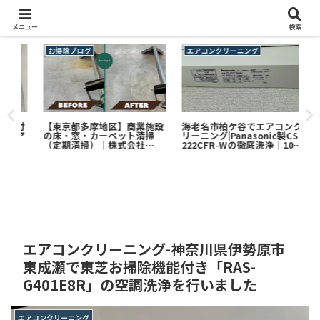
メニュー
検索
エアコンクリーニング
エアコンクリーニング
エ
【檜原村のエアコンクリーニ
【
ングはCLEAN PLUS ONE】完
ング
全分解対応・自然環境に対応
全
した徹底洗浄！
除
施設
海老名市柏ケ谷でエアコンク
掃
リーニング|Panasonic製CS-
222CFR-Wの徹底洗浄｜10年
以上使用の内部汚れを徹底除
去！
エアコンクリーニング-神奈川県伊勢原市
東成瀬で東芝お掃除機能付き「RAS-
G401E8R」の空調洗浄を行いました
エアコンクリーニング