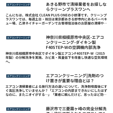
あきる野市で清掃業者をお探しな
エアコンクリーニング
らクリーンプラスワンへ
こんにちは、株式会社 CLEAN PLUS ONEの小野澤です。クリーンプ
ラスワンでは、毎週土日・祝日は東京都あきる野市内にあるバーベキ
ュー場、乙津ネイチャーガーデンでお客様宿泊後のお部屋の清掃や、
バーベキュー後の清掃なども行っております。...
神奈川県相模原市中央区-エアコ
エアコンクリーニング
ンクリーニング-ダイキン製
F40STEP-Wの空調機内部洗浄
神奈川県相模原市中央区でダイキン製エアコンF40STEP-W（2015
年製）の分解洗浄を実施。カビ臭・風量低下を改善し快適な空気環境
へ。
エアコンクリーニング|洗剤のつ
エアコンクリーニング
け置きが重要な理由とは？
エアコン清掃業者による施行方法の違いについて。洗浄剤噴霧後にす
ぐ高圧洗浄していませんか？「エアコンの内部まできれいにしたはず
なのに、またニオイがする…」「業者に頼んだけど、思ったほど効果
がなかった…」「完全分解しないとダメなのかな…。」そん...
藤沢市で三菱霧ヶ峰の完全分解洗
エアコンクリーニング