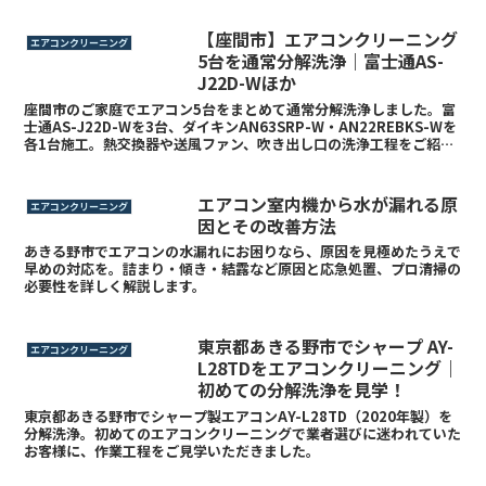
認されました。
【座間市】エアコンクリーニング
エアコンクリーニング
5台を通常分解洗浄｜富士通AS-
J22D-Wほか
座間市のご家庭でエアコン5台をまとめて通常分解洗浄しました。富
士通AS-J22D-Wを3台、ダイキンAN63SRP-W・AN22REBKS-Wを
各1台施工。熱交換器や送風ファン、吹き出し口の洗浄工程をご紹介
します。
エアコン室内機から水が漏れる原
エアコンクリーニング
因とその改善方法
あきる野市でエアコンの水漏れにお困りなら、原因を見極めたうえで
早めの対応を。詰まり・傾き・結露など原因と応急処置、プロ清掃の
必要性を詳しく解説します。
東京都あきる野市でシャープ AY-
エアコンクリーニング
L28TDをエアコンクリーニング｜
初めての分解洗浄を見学！
東京都あきる野市でシャープ製エアコンAY-L28TD（2020年製）を
分解洗浄。初めてのエアコンクリーニングで業者選びに迷われていた
お客様に、作業工程をご見学いただきました。