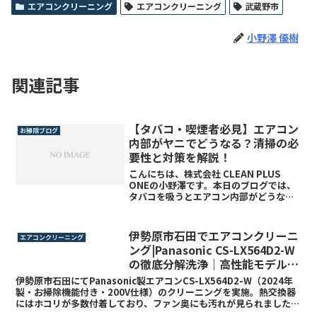
エアコンクリーニング
エアコンクリーニング
武蔵野市
小野澤 優樹
関連記事
【タバコ・喫煙者必見】エアコン
お掃除ブログ
内部がヤニでどうなる？清掃の必
要性と対策を解説！
こんにちは、株式会社 CLEAN PLUS
ONEの小野澤です。本日のブログでは、
タバコを吸うとエアコン内部がどうなっ
てしまうのか、詳しく解説していきま
す！喫煙習慣のあるご家庭や店舗では、
知らないうちにエアコン内部にヤニ汚れ
伊勢原市石田でエアコンクリーニ
エアコンクリーニング
が蓄積しているこ...
ング|Panasonic CS-LX564D2-W
の徹底分解洗浄｜高性能モデルで
も内部は汚れます。
伊勢原市石田にてPanasonic製エアコンCS-LX564D2-W（2024年
製・お掃除機能付き・200V仕様）のクリーニングを実施。熱交換器
にはホコリが多数付着しており、ファン奥にも汚れが見られました。
分解洗浄により空気の通りが改善され、排水には薄く濁った汚れが確