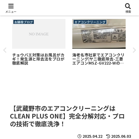
メニュー
検索
お掃除ブログ
エアコンクリーニング
エ
チョウバエ対策はお風呂がカ
海老名市社家でエアコンクリ
海
ギ！発生源と除去法をプロが
ーニング|ヤニ徹底除去-三菱
ン
徹底解説
エアコンMSZ-GV222-Wの分
グ｜
解洗浄｜送風ファンもドレン
AN
い。
パンも真っ茶色に
もし
掃で
【武蔵野市のエアコンクリーニングは
CLEAN PLUS ONE】完全分解対応・プロ
の技術で徹底洗浄！
2025.04.22
2025.06.03