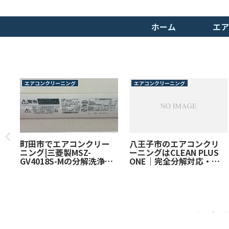
ホーム
エア
エアコンクリーニング
エアコンクリーニング
に
町田市でエアコンクリー
八王子市のエアコンクリ
グ
ニング|三菱製MSZ-
ーニングはCLEAN PLUS
GV4018S-Mの分解洗浄｜
ONE｜完全分解対応・プ
内部のカビ汚れを完全除
ロの技術で徹底洗浄！
去しました。