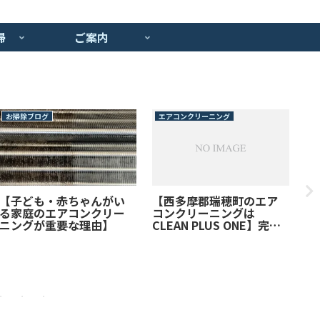
掃
ご案内
お掃除ブログ
エアコンクリーニング
エ
エ
に
に
の
【子ども・赤ちゃんがい
【西多摩郡瑞穂町のエア
る家庭のエアコンクリー
コンクリーニングは
ニングが重要な理由】
CLEAN PLUS ONE】完全
分解対応・プロの技術で
徹底洗浄！