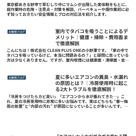
東京都あきる野市で草むしり中にマムシが出現した実体験をもとに、
庭作業時の危険・注意点・対策を解説。バーベキューや畑作業前に必
ず知っておきたい安全情報とプロの対応法を紹介します。
室内でタバコを吸うことによるデ
お掃除ブログ
メリット｜健康・掃除・費用面ま
で徹底解説
こんにちは！株式会社 CLEAN PLUS ONEの小野澤です。「家の中で
タバコを吸っているけど、本当に問題あるの？」と疑問に思っている
方は少なくありません。ですが、室内喫煙には健康面・清掃面・金銭
面において多くのデメリットがあります。この...
夏に多いエアコンの異臭・水漏れ
お掃除ブログ
の原因とは？｜冷房使用時に起こ
る2大トラブルを徹底解説！
「冷房をつけたらカビ臭い」「エアコンから水が垂れてきた…」こ
れ、夏の冷房使用時に非常に多いお悩みです。実はどちらも “春〜梅
雨の放置”と“内部の汚れ” が原因になっていることが多いんです。
【異臭】の原因はほぼ「カビ」と「細菌」なぜ冷房使用時...