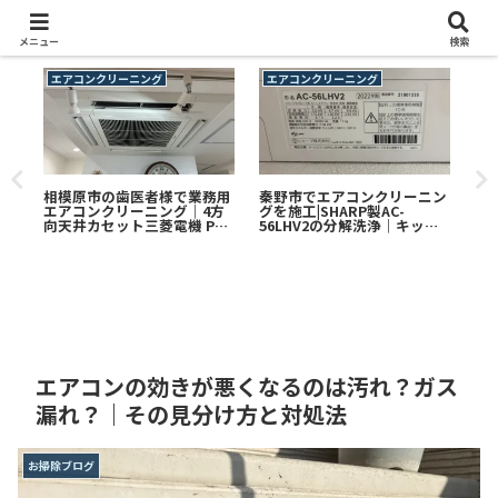
メニュー
検索
エアコンクリーニング
エアコンクリーニング
エ
リー
相模原市の歯医者様で業務用
秦野市でエアコンクリーニン
厚
エアコンクリーニング｜4方
グを施工|SHARP製AC-
ニン
浄｜
向天井カセット三菱電機 PL-
56LHV2の分解洗浄｜キッチ
2
清掃
ERP56EA8を分解洗浄
ン横に設置-油汚れとカビを
グ
徹底洗浄しました。
に
エアコンの効きが悪くなるのは汚れ？ガス
漏れ？｜その見分け方と対処法
お掃除ブログ