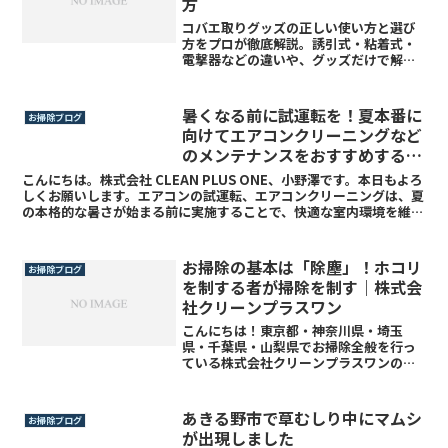
方
コバエ取りグッズの正しい使い方と選び
方をプロが徹底解説。誘引式・粘着式・
電撃器などの違いや、グッズだけで解決
しない場合の根本対策も紹介。
暑くなる前に試運転を！夏本番に
お掃除ブログ
向けてエアコンクリーニングなど
のメンテナンスをおすすめする理
由 –
こんにちは。株式会社 CLEAN PLUS ONE、小野澤です。本日もよろ
しくお願いします。エアコンの試運転、エアコンクリーニングは、夏
の本格的な暑さが始まる前に実施することで、快適な室内環境を維持
するために非常に重要です。特に、エアコンの...
お掃除の基本は「除塵」！ホコリ
お掃除ブログ
を制する者が掃除を制す｜株式会
社クリーンプラスワン
こんにちは！東京都・神奈川県・埼玉
県・千葉県・山梨県でお掃除全般を行っ
ている株式会社クリーンプラスワンの小
野澤です。突然ですが、皆さんは掃除の
「正しい順番」を知っていますか？実
は、お掃除で一番大切なのは「洗剤でこ
あきる野市で草むしり中にマムシ
お掃除ブログ
すること」でも「水拭き」でも...
が出現しました