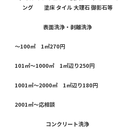
ング 塗床 タイル 大理石 御影石等
表面洗浄・剥離洗浄
〜100㎡ 1㎡270円
101㎡〜1000㎡ 1㎡辺り250円
1001㎡〜2000㎡ 1㎡辺り180円
2001㎡〜応相談
コンクリート洗浄